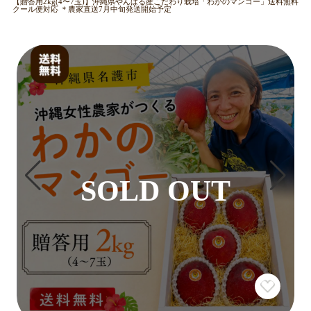
【贈答用2kg(4〜7玉)】沖縄県やんばる産こだわり栽培「わかのマンゴー」送料無料
クール便対応 ＊農家直送7月中旬発送開始予定