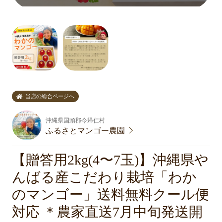
当店の総合ページへ
沖縄県国頭郡今帰仁村
ふるさとマンゴー農園
【贈答用2kg(4〜7玉)】沖縄県や
んばる産こだわり栽培「わか
のマンゴー」送料無料クール便
対応 ＊農家直送7月中旬発送開