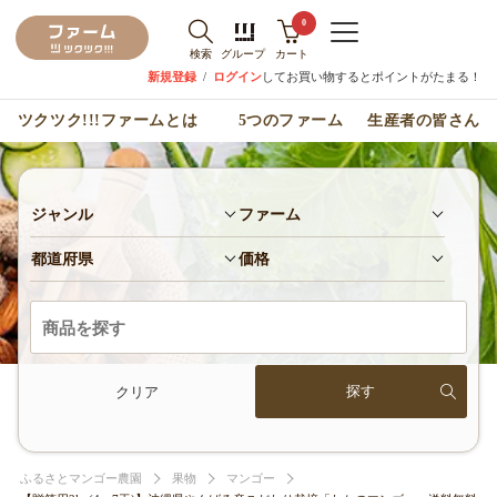
0
検索
グループ
カート
新規登録
/
ログイン
してお買い物するとポイントがたまる！
ツクツク!!!ファームとは
5つのファーム
生産者の皆さん
ジャンル
ファーム
都道府県
価格
クリア
ふるさとマンゴー農園
果物
マンゴー