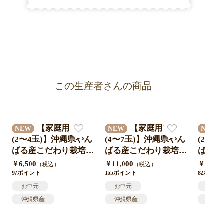
この生産者さんの商品
【家庭用1kg
【家庭用2kg
NEW
NEW
NE
(2〜4玉)】沖縄県やん
(4〜7玉)】沖縄県やん
(2
ばる産こだわり栽培
ばる産こだわり栽培
ばる
「わかのマンゴー」送
「わかのマンゴー」送
「わ
￥6,500
￥11,000
￥5,5
（税込）
（税込）
料無料クール便対応
料無料クール便対応
料無
97ポイント
165ポイント
82ポ
＊農家直送7月中旬発
＊農家直送7月中旬発
＊農
お中元
お中元
お
送開始予定
送開始予定
送開
沖縄県産
沖縄県産
沖
高級フルーツ
高級フルーツ
高