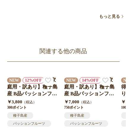
もっと見る
関連する他の商品
【家
【家
NEW
12
NEW
14
NE
庭用・訳あり】種子島
庭用・訳あり】種子島
得！
産 B品パッションフル
産 B品パッションフル
り】
ーツ1㎏（10-12個）送
ーツ2㎏（20-24個）送
ショ
￥3,800
￥7,000
￥12,
（税込）
（税込）
料込み｜産地直送
料込み｜産地直送
0-
300ポイント
750ポイント
1000
地直
種子島産
種子島産
種
パッションフルーツ
パッションフルーツ
パ
B品
訳あり
B品
訳あり
B