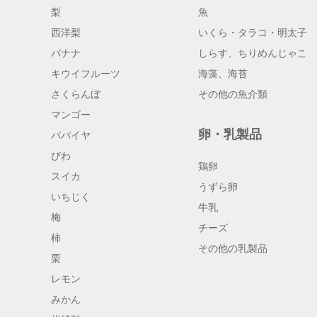
梨
魚
西洋梨
いくら・タラコ・明太子
バナナ
しらす、ちりめんじゃこ
キウイフルーツ
海藻、海苔
さくらんぼ
その他の魚介類
マンゴー
卵・乳製品
パパイヤ
びわ
鶏卵
スイカ
うずら卵
いちじく
牛乳
梅
チーズ
柿
その他の乳製品
栗
レモン
みかん