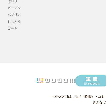
セロリ
ピーマン
パプリカ
ししとう
ゴーヤ
ツクツク!!!は、
モノ（物販）
・
コト
みんなで