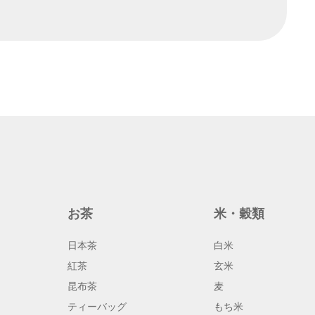
お茶
米・穀類
日本茶
白米
紅茶
玄米
昆布茶
麦
ティーバッグ
もち米