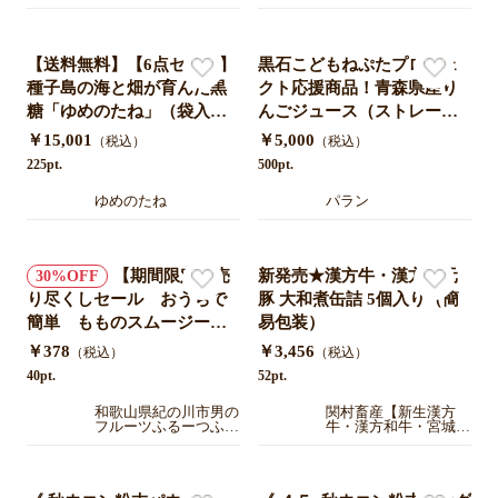
【送料無料】【6点セット】
黒石こどもねぷたプロジェ
種子島の海と畑が育んだ黒
クト応援商品！青森県産り
糖「ゆめのたね」（袋入り /
んごジュース（ストレー
200g）
ト）１８０ｍｌ瓶６本セッ
￥15,001
￥5,000
（税込）
（税込）
ト【送料込み】
225pt.
500pt.
ゆめのたね
パラン
【期間限定】売
新発売★漢方牛・漢方三元
30
り尽くしセール おうちで
豚 大和煮缶詰 5個入り（簡
簡単 もものスムージー２
易包装）
００ｇ和歌山県紀の川市産
￥378
￥3,456
（税込）
（税込）
(有機肥料・減農薬栽培)
40pt.
52pt.
和歌山県紀の川市男の
関村畜産【新生漢方
フルーツふるーつふぁ
牛・漢方和牛・宮城県
ーむわかやま
のおいしい米 漢方米
ひとめぼれ 幸之助の
米】