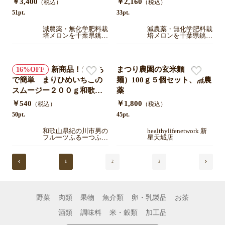
￥3,400
￥2,160
（税込）
（税込）
土の恵みが育てた香ばし
土の恵みが育てた香ばし
51pt.
33pt.
さ。はぎわらファームの落
さ。はぎわらファームの落
減農薬・無化学肥料栽
減農薬・無化学肥料栽
花生。
花生。
培メロンを千葉県銚子
培メロンを千葉県銚子
市から直送します。は
市から直送します。は
ぎわらファーム
ぎわらファーム
新商品！おうち
まつり農園の玄米麵（太
16
で簡単 まりひめいちごの
麺）100ｇ５個セット、無農
スムージー２００ｇ和歌山
薬
県紀の川市産(有機肥料・減
￥540
￥1,800
（税込）
（税込）
農薬栽培)
50pt.
45pt.
和歌山県紀の川市男の
healthylifenetwork 新
フルーツふるーつふぁ
星天城店
ーむわかやま
1
2
3
野菜
肉類
果物
魚介類
卵・乳製品
お茶
酒類
調味料
米・穀類
加工品