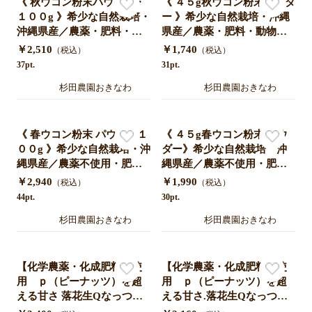
《 秋ウコン粉末パウダー・
《 ４５g秋ウコン粉末パウダ
１００g 》希少な自然栽培・
ー 》希少な自然栽培・沖縄
沖縄県産／農薬・肥料・動
県産／農薬・肥料・動物性
物性堆肥不使用
堆肥不使用
￥2,510
￥1,740
（税込）
（税込）
37pt.
31pt.
杉田農園おきなわ
杉田農園おきなわ
《 春ウコン粉末 パウダー１
《 ４５g春ウコン粉末 パウ
００g 》希少な自然栽培・沖
ダー》希少な自然栽培・沖
縄県産／農薬不使用・肥
縄県産／農薬不使用・肥
料・動物性堆肥不使用
料・動物性堆肥不使用
￥2,940
￥1,990
（税込）
（税込）
44pt.
30pt.
杉田農園おきなわ
杉田農園おきなわ
【化学農薬・化成肥料不使
【化学農薬・化成肥料不使
用 ｐ（ピーナッツ）を超
用 ｐ（ピーナッツ）を超
える甘さ 落花生Qなっつ】5
える甘さ.落花生Qなっつ】3
00g千葉県銚子市産 潮風と
00g千葉県銚子市産 潮風と