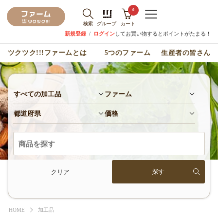
0
検索
グループ
カート
新規登録
/
ログイン
してお買い物するとポイントがたまる！
ツクツク!!!ファームとは
5つのファーム
生産者の皆さん
すべての加工品
ファーム
都道府県
価格
クリア
HOME
加工品