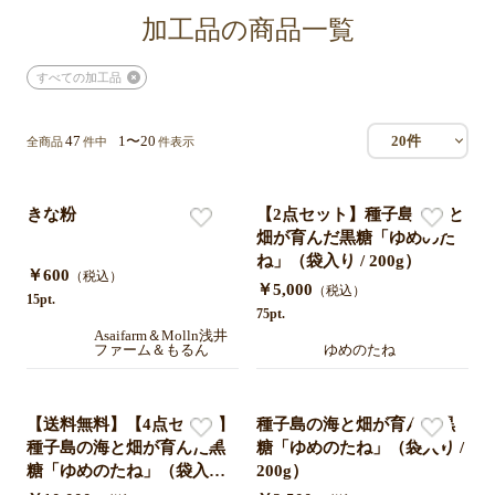
加工品の商品一覧
すべての加工品
47
1〜20
20件
全商品
件中
件表示
きな粉
【2点セット】種子島の海と
畑が育んだ黒糖「ゆめのた
ね」（袋入り / 200g）
￥600
（税込）
￥5,000
（税込）
15pt.
75pt.
Asaifarm＆Molln浅井
ファーム＆もるん
ゆめのたね
【送料無料】【4点セット】
種子島の海と畑が育んだ黒
種子島の海と畑が育んだ黒
糖「ゆめのたね」（袋入り /
糖「ゆめのたね」（袋入り /
200g）
200g）