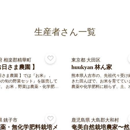
生産者さん一覧
府 相楽郡精華町
東京都 大田区
お日さま農園 】
huukyan 林ん家
日さま農園 】では『お米』，
熊本県人吉市の、先祖代々受け
節の旬の野菜セット』を販売して
きた田んぼで、お米を育ててい
薬・化学肥料
農薬や化学肥料に頼らず、土、
用せず育て、人と環境に配慮し、
陽、そして地域の自然の力を生
菌・ミネラルも活用して育ててい
米づくり。手間も時間もかかり
を目指
が、毎日の食卓に安心と笑顔を
動中です。 【循環型農業】 ①
いという想いで、一つひとつの
渣で肥料を作る。 ② 作った肥
向き合っています。 高齢になった両親
菜を育てる。 ③ 育てた野菜を
県 銚子市
が守り続けてきた田んぼと、受
鹿児島県 大島郡大和村
に出荷する。 ④ 食品残渣を回
れてきた米づくりを、次の世代
薬・無化学肥料栽培メ
奄美自然栽培農家〜然