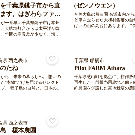
。 ⑤ ①へ戻る。
いでいくこと。それが「林ん家
を千葉県銚子市から直
(ゼンノウエン）
しい挑戦です。 自然の恵みと、つくり
手の顔が見えるお米を、熊本・
ます。はぎわらファー
奄美大島の然農園 名瀬市内から
ら数量限定でお届けします。
ど車を走らせた大和村集落の自
ム
出が一番早い千葉県銚子市は本州
ぱいの山の高台にあります。 “食べる
端、犬吠埼灯台からは太平洋が臨
人の健康”と“自然環境の未来”
す。年間の寒暖差が少なく、海風
守るために、農薬や化学肥料を
り抜ける温暖な土地。はきわらフ
わない農業を続けています。 安心して
ムはここ銚子の高台、屏風ヶ浦に
召し上がっていただけるだけで
を構え、希少品種のメロン「ラブ
自然本来の香りや甘みを感じら
」を主力に自社ブランド「Gree
島県 西之表市
も無農薬野菜・果物が魅力です。
千葉県 船橋市
ink(グリーンウインク）」を立ち上
からも“人と自然がともに生き
のたね
Pilot FARM Aihara
した。ピーマン、トマト、落花生
業”を実践し、皆さまに心から
と共に、無化学肥料・減農薬にて
島から、未来の暮らしへ。 想いの
千葉県芝山町を拠点に、耕作放
いただける農産物をお届けして
しています。見た目の形、美しさ
た“本物”だけを届けるセレクト
再生した一般販売用農地と個人
ます。 ♢SNS https://www.instagr
だわらず、おいしくて食べた人の
の自然と、日本のオ
約農園を併設した露地栽培の農
m/zennouen
ルギーになるビタミン、ミネラル
ニックをつなぐ、 次の世代に残し
す。 在来種や固定種、一般流通
が豊富な命みなぎる野菜をお届け
ものだけを集めました。
まり見かけない野菜やハーブを
す。
に、品種ごとの個性や旬を大切
ています。 契約農園では、畑の
園主が担いますが、家庭菜園感
島県 西之表市
園していただき、忙しい方でも
く畑と関われる仕組みを採用。 
島 榎本農園
程が見える、安心のお野菜、食