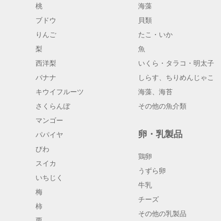
桃
海藻
ブドウ
貝類
りんご
たこ・いか
梨
魚
西洋梨
いくら・タラコ・明太子
バナナ
しらす、ちりめんじゃこ
キウイフルーツ
海藻、海苔
さくらんぼ
その他の魚介類
マンゴー
卵・乳製品
パパイヤ
びわ
鶏卵
スイカ
うずら卵
いちじく
牛乳
梅
チーズ
柿
その他の乳製品
栗