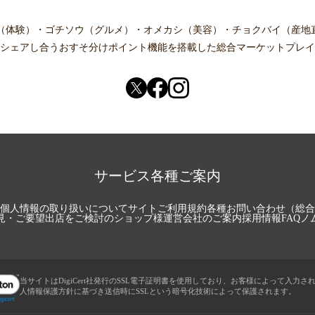
（体験）
・
ゴチソウ（グルメ）
・
オメカシ（美容）
・
チョクバイ（産地
シェアし合う
おすそ分けポイント機能
を搭載した総合マーケットプレイ
サービス各種ご案内
個人情報の取り扱いについて
サイトご利用規約
各種お問い合わせ（総合
見・ご要望
出店をご検討のショップ様
運営会社のご案内
採用情報
FAQ
ノ
当サイトはDigiCert社発行のSSL電子証明書を使用しており、お客様によって入力さ
人情報保護方針に基づき送信時にSSLという暗号化技術によって保護されます。