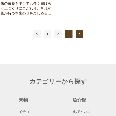
本来の栄養を少しでも多く届けら
さと季節の豊かさを届けていま
よう土づくりにこだわり、それぞ
野菜が持つ本来の味を楽しめる栽
ています。 また、地域の高
家さんとも力を合わせながら、農
に新たな価値を生み出し、地域に
と笑顔が循環する仕組みづくりに
1
2
3
います。 農業を通じて、人
域も元気になる未来を目指してい
。
カテゴリーから探す
果物
魚介類
イチゴ
えび・カニ