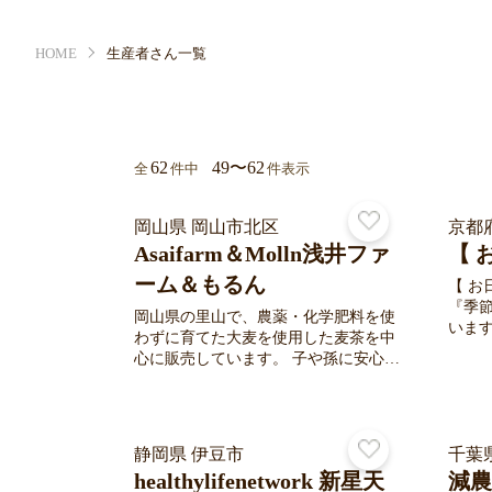
HOME
生産者さん一覧
62
49〜62
全
件中
件表示
岡山県 岡山市北区
京都
Asaifarm＆Molln浅井ファ
【 
ーム＆もるん
【 お
『季
岡山県の里山で、農薬・化学肥料を使
います。 お米，野菜は農
わずに育てた大麦を使用した麦茶を中
を使
心に販売しています。 子や孫に安心し
ＥＭ
て飲んでほしいという想いから、《竹
ます。 農園では、循環型の農業
パウダー》や《米ぬかぼかし》を活用
し、活
した土づくりにこだわり、自然と微生
食品残
物の力を活かして栽培しています。 麦
静岡県 伊豆市
料で野
千葉
茶のほか、旬の野菜や果樹、穀物も無
家庭等
healthylifenetwork 新星天
減農
農薬・無化学肥料で育て、全国へお届