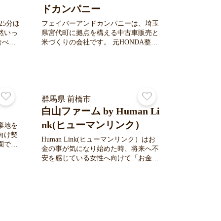
」の新
ドカンパニー
人吉か
25分ほ
フェイバーアンドカンパニーは、埼玉
然いっ
県宮代町に拠点を構える中古車販売と
米づくりの会社です。 元HONDA整備
の両方を
士の経験を活かした確かな目利きと技
一切使
術力で、車を一台一台丁寧に仕上げま
す。 また、河西農園として生産するコ
なく、
シヒカリは、除草剤以外の農薬を使わ
れるの
ず育てた安心のお米。 冷めてもおいし
 これ
いと評判で、多くのお客様にリピート
群馬県 前橋市
る農
いただいています。 誠実な仕事と信頼
白山ファーム by Human Li
喜んで
を大切に、“人の暮らしに寄り添う品
nk(ヒューマンリンク）
棄地を
まいり
質”をお届けします。 --------- フェイバ
向け契
am.co
ーアンドカンパニー 〒345−0043 埼玉
Human Link(ヒューマンリンク）はお
園で
県南埼玉郡宮代町須賀1380-31
金の事が気になり始めた時、将来へ不
ではあ
安を感じている女性へ向けて「お金の
中心
健康寿命」の大切さを難しいことを優
に育て
しく、安心して学べるセミナーを開催
管理を
しています。Human Linkでは、「知る
覚で来
こと」で不安を整理し、人生を考える
無理な
ための優しいお金の学びを大切にして
作る過
います。この学びはご夫婦で老後の安
の楽し