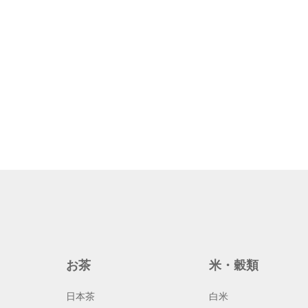
心、そして、次世代の大切な子ども達
す。
や孫へと繋げていきます。オンライン
［個別相談］にご夫婦、お子様とご一
緒にご参加をお待ちしております。問
合せはコチラ→https://x.gd/U78t7
お茶
米・穀類
日本茶
白米