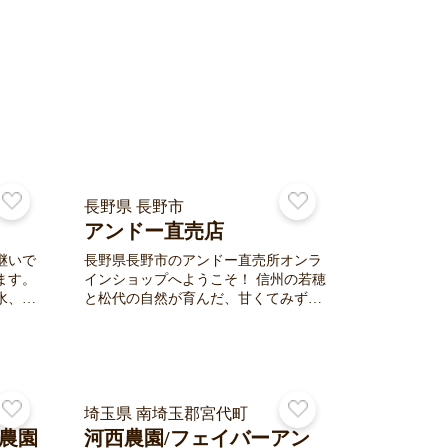
長野県 長野市
アンドー直売店
継いで
長野県長野市のアンドー直売所オンラ
ます。
インショップへようこそ！ 信州の若穂
水、太
と松代の自然が育んだ、甘くてみずみ
かした
ずしい葡萄・林檎をメインに栽培して
ます
おります。 ひとつひとつ手作業で大切
届けた
に育てた果実を、家族みんなで安心し
作業に
て食べて欲しいと願いを込めて。 ぜひ
美味しさを是非ご賞味ください！
け継が
埼玉県 南埼玉郡宮代町
へつな
農園
河西農園/フェイバーアン