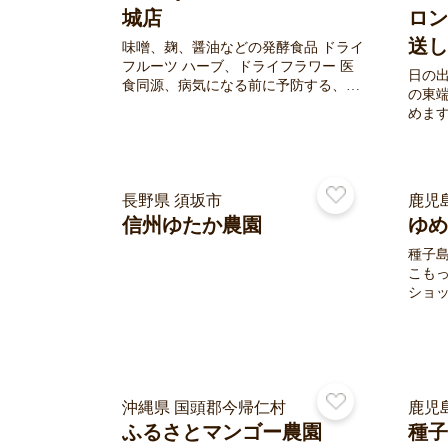
収する
けしています。
城店
ロン
送し
味噌、麹、醤油などの発酵食品 ドライ
フルーツ ハーブ、ドライフラワー 医
日の
食同源、病気になる前に予防する、健
の東
康維持に役立つ安心安全な食品をお届
めま
けします！ ヘルシーで美味しい、美味
が通
しくてもヘルシーがコンセプトのヘル
ァー
シーライフネットワークは、体に良い
農場
食材を追求し続けています。
コール
長野県 須坂市
鹿児
n W
信州ゆたか農園
ゆめ
げま
など
種子
栽培
こもっ
にこ
ショップ。 種子島
エネ
ーガ
など
たい
しま
沖縄県 国頭郡今帰仁村
鹿児
ふるさとマンゴー農園
種子