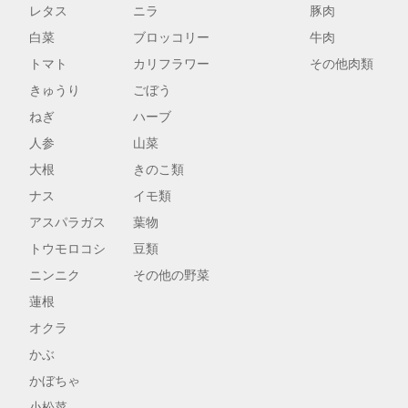
レタス
ニラ
豚肉
白菜
ブロッコリー
牛肉
トマト
カリフラワー
その他肉類
きゅうり
ごぼう
ねぎ
ハーブ
人参
山菜
大根
きのこ類
ナス
イモ類
アスパラガス
葉物
トウモロコシ
豆類
ニンニク
その他の野菜
蓮根
オクラ
かぶ
かぼちゃ
小松菜