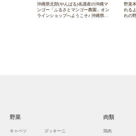
沖縄県北部(やんばる)名護産の沖縄マ
野菜
ンゴー「ふるさとマンゴー農園」オン
れる
ラインショップへようこそ♪ 沖縄県北
れの
部(やんばる)にて栽培している女性農
培を心がけ
家の國吉和加乃(くによし わかの)で
齢農
す。 農薬は最小限に使用。マンゴーに
産物
モーツァルトの曲を聞かせながら栽培
お金
をしています。 家族、友人、大切な方
も挑戦して
へのお中元マンゴー、自分自身へのプ
も地
レゼントとしておすすめです。 沖縄か
ます
ら全国へ産地直送。当園の沖縄アップ
ルマンゴーを是非、ご堪能下さい。 ht
tps://www.instagram.com/waka1107_k
野菜
肉類
キャベツ
ズッキーニ
鶏肉