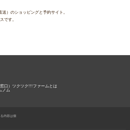
直送）
のショッピングと予約サイト。
スです。
窓口）
ツクツク!!!ファームとは
ムノム
れる内容は個