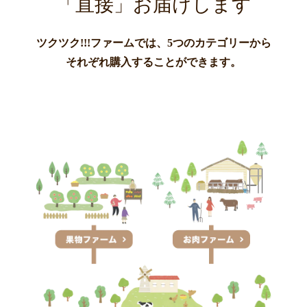
「直接」お届けします
非お楽しみ下さい。6月下
た「
旬頃から日川、白鳳、清
もて
水、川中島の順に8月上旬
うそ
頃まで発送予定です♪ いち
数！
ツクツク!!!ファームでは、5つのカテゴリーから
じく、キウイ、レモンも順
それぞれ購入することができます。
次発送予定です♪