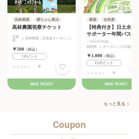
高林農園
菌ちゃん農法
農園
自然農
視察 見学
オーガニック
福岡
野
高林農園視察チケット
【特典付き】日土水農
サポーター年間パスポ
北海
高林農園（北海道オーガニックファーム）
道
ト
～2025/02/28(金)
福岡県
オーガニック広場ひふ
￥500
（税込）
￥1,000
（税込）
7ポイント
15ポイント
0
★★★★★
0
★★★★★
WEB TICKET
WEB TICKET
もっと見る
Coupon