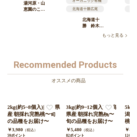
オーガニック有機
牛
湯河原・山
北海道十勝広尾
北
恵園のこだ
わり卵 〜自
グラスフェッド放牧
オ
北海道十
然と育む平
牛乳ミルク
グ
勝 鈴木牧
飼い養鶏
場 【日本
場〜
ビタミンミネラル
ビ
もっと見る
一のオーガ
ニック牧
場】
Recommended Products
オススメの商品
2kg(約5~8個入)|新潟県
3kg(約9~12個入)|新潟
5kg
産 朝採れ完熟桃〜旬
県産 朝採れ完熟桃〜
潟県
の品種をお届け〜
旬の品種をお届け〜
桃〜
け〜
￥3,980
￥5,480
￥8,2
（税込）
（税込）
59ポイント
82ポイント
124ポ