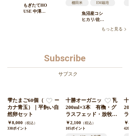
棚田米
EM栽培
送
もぎたてHO
送料無料
新潟
古
USE 中澤農
魚沼産コシ
園
高
ヒカリ/佐藤
農場
もっと見る
Subscribe
サブスク
雫たまご60個（アロー
十勝オーガニック牛乳
十勝
カナ青玉）｜平飼い自
200ml×3本 有機・グ
200
然卵セット
ラスフェッド・放牧・
ラス
ノンホモ・低温殺菌・
ノン
￥8,000
￥2,100
￥4,2
（税込）
（税込）
A2ミルク・北海道十
A2
330ポイント
105ポイント
420ポ
勝・産地直送
勝・