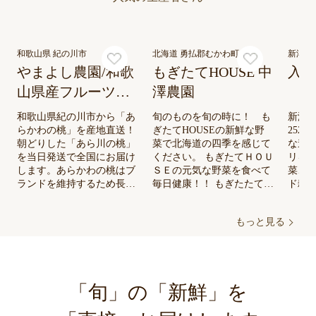
和歌山県 紀の川市
北海道 勇払郡むかわ町
新潟県
やまよし農園/和歌
もぎたてHOUSE 中
入広
山県産フルーツ通
澤農園
販 あら川の桃/い
和歌山県紀の川市から「あ
旬のものを旬の時に！ も
新潟
ちじく/キウイ/レモ
らかわの桃」を産地直送！
ぎたてHOUSEの新鮮な野
252
朝どりした「あら川の桃」
菜で北海道の四季を感じて
な道
ンを産地直送
を当日発送で全国にお届け
ください。 もぎたてＨＯＵ
リを
します。あらかわの桃はブ
ＳＥの元気な野菜を食べて
菜、
ランドを維持するため長年
毎日健康！！ もぎたたてH
ド雑
にわたり品種・品質の改良
OUSE中澤農園ホームペー
す。
を積み重ねて今日に至って
ジ https://mogitate-house.saku
ッカ
もっと見る
います♪紀の川流域の温暖
ra.ne.jp/
ッズ
な気候と水はけのよい土壌
記念に
で手間暇掛けて丁寧に愛情
シヒ
いっぱい真心込めて大切に
せん
育てています♪「あら川の
子に
「旬」の「新鮮」を
桃」ならではのとろけるよ
☆ 
うな甘さと豊かな香りを是
山菜