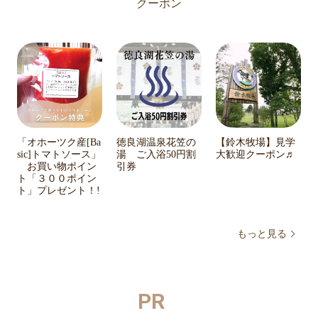
クーポン
「オホーツク産[Ba
徳良湖温泉花笠の
【鈴木牧場】見学
sic]トマトソース」
湯 ご入浴50円割
大歓迎クーポン♬
お買い物ポイン
引券
ト「３００ポイン
ト」プレゼント！!
もっと見る
PR