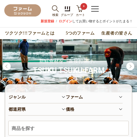
0
検索
グループ
カート
新規登録
/
ログイン
してお買い物するとポイントがたまる！
ツクツク!!!ファームとは
5つのファーム
生産者の皆さん
新鮮食材を、直接お届け。
TSUKU TSUKU FARM
ジャンル
ファーム
都道府県
価格