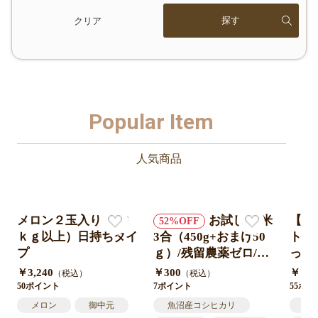
クリア
Popular Item
人気商品
メロン２玉入り（2.6
お試し/精米
【送
52
ｋｇ以上）日持ちタイ
3合（450g+おまけ50
ト】
プ
ｇ）/残留農薬ゼロ/棚
っぷ
田米/￥250
ラ/古
￥3,240
￥300
￥1,1
（税込）
（税込）
50ポイント
7ポイント
55ポ
メロン
御中元
魚沼産コシヒカリ
ポ