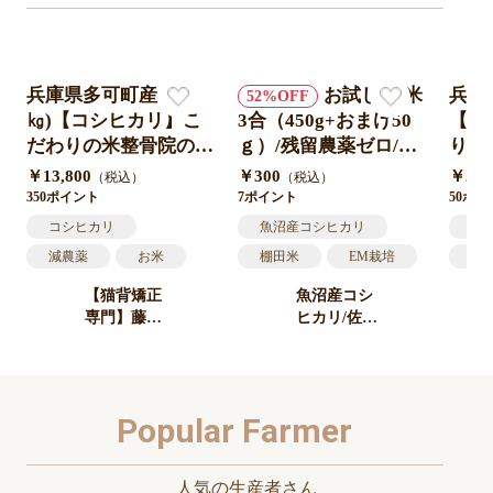
兵庫県多可町産（20
お試し/精米
兵庫
52
㎏)【コシヒカリ】こ
3合（450g+おまけ50
【コ
だわりの米整骨院の先
ｇ）/残留農薬ゼロ/棚
りの
生が水にこだわり抜い
田米/￥250
が水
￥13,800
￥300
￥2,1
（税込）
（税込）
て作ったお米! 10㎏×
作っ
350ポイント
7ポイント
50ポ
2袋 精米つきたて直
直送
コシヒカリ
魚沼産コシヒカリ
こ
送！令和6年度産
減農薬
お米
棚田米
EM栽培
減
多可町
おこめ
送料無料
新潟
冷
【猫背矯正
魚沼産コシ
お
専門】藤原
ヒカリ/佐藤
整骨院|整体
農場
院｜農業部
門
Popular Farmer
人気の生産者さん