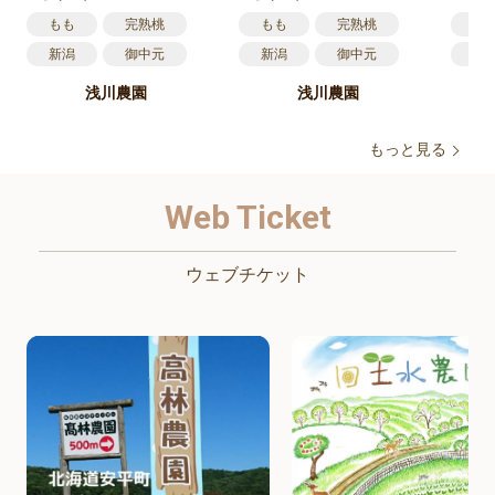
もも
完熟桃
もも
完熟桃
も
新潟
御中元
新潟
御中元
新
産地直送
産地直送
産
浅川農園
浅川農園
もっと見る
Web Ticket
ウェブチケット